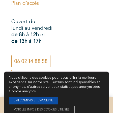
Plan d’accès
Ouvert du
lundi au vendredi
de 8h à 12h
et
de 13h à 17h
06 02 14 88 58
CONTACT E-MAIL
Nous utilisons des cookies pour vous offrir la meilleure
expérience sur notre site. Certains sont indispensables et
anonymes, d'autres servent aux statistiques anonymisées
Google analytics.
J'AI COMPRIS ET J'ACCEPTE
2023-2026 droits réservés – Dégriff’ Stones
VOIR LES INFOS DES COOKIES UTILISÉS