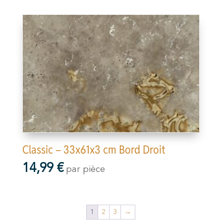
Classic – 33x61x3 cm Bord Droit
14,99
€
par pièce
1
2
3
→