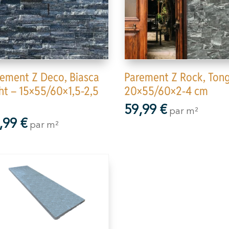
ement Z Deco, Biasca
Parement Z Rock, Ton
ht – 15×55/60×1,5-2,5
20×55/60×2-4 cm
59,99
€
par m²
,99
€
par m²