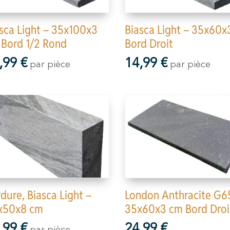
sca Light – 35x100x3
Biasca Light – 35x60x
Bord 1/2 Rond
Bord Droit
,99
€
14,99
€
par pièce
par pièce
dure, Biasca Light –
London Anthracite G6
x50x8 cm
35x60x3 cm Bord Droi
,99
€
24,99
€
par pièce