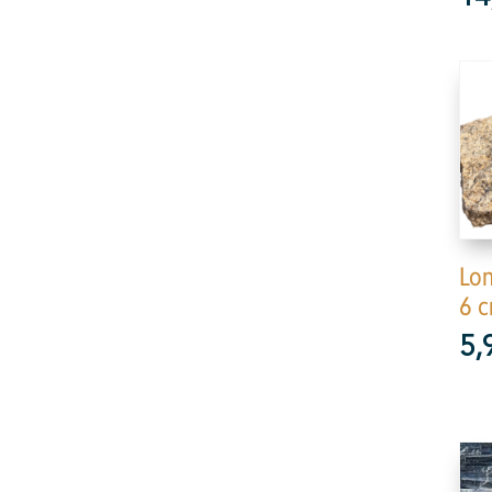
Lo
6 c
5,