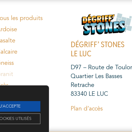
ous les produits
rdoise
asalte
DÉGRIFF’ STONES
LE LUC
alcaire
neiss
D97 – Route de Toulo
ranit
Quartier Les Basses
Retrache
rès
83340 LE LUC
arbre
 J'ACCEPTE
ravertin
Plan d’accès
OOKIES UTILISÉS