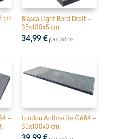
3 cm
Biasca Light Bord Droit –
35x100x5 cm
34,99
€
par pièce
54 –
London Anthracite G684 –
t
35x100x3 cm
39,99
€
par pièce