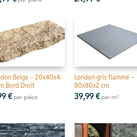
ndon Beige – 20x40x4-
London gris flammé –
m Bord Droit
80x80x2 cm
99
€
39,99
€
par pièce
par m²