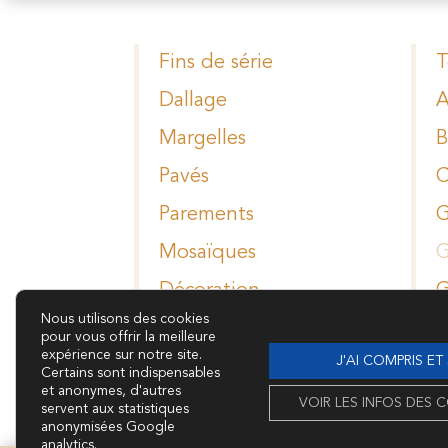
Fins de série
T
Dallage
A
Margelles
B
Pavés
C
Parements
G
Mosaïques
G
Décoration
G
Nous utilisons des cookies
Colles/ Joints/
M
pour vous offrir la meilleure
Traitements
expérience sur notre site.
J'AI COMPRIS ET
T
Certains sont indispensables
et anonymes, d'autres
VOIR LES INFOS DES C
servent aux statistiques
anonymisées Google
analytics.