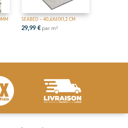
40MM
SEABED – 40,6X61X1,2 CM
29,99
€
par m²