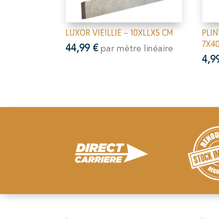
LUXOR VIEILLIE – 10XLLX5 CM
PLIN
7X40
44,99
€
par mètre linéaire
4,9