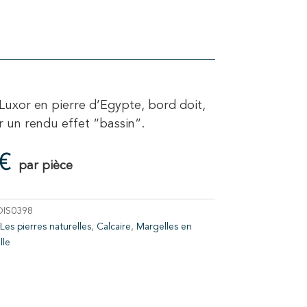
Luxor en pierre d’Egypte, bord doit,
r un rendu effet “bassin”.
€
par pièce
DIS0398
Les pierres naturelles
,
Calcaire
,
Margelles en
lle