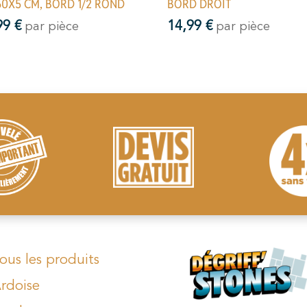
60X5 CM, BORD 1/2 ROND
BORD DROIT
99
€
14,99
€
par pièce
par pièce
ous les produits
rdoise