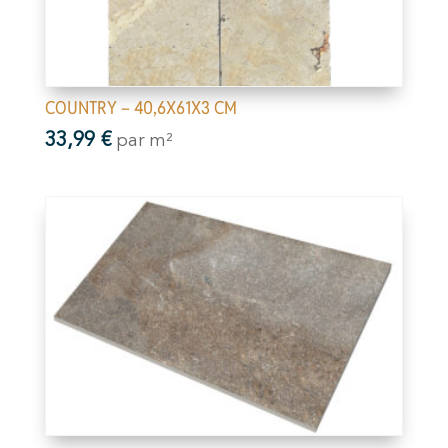
COUNTRY – 40,6X61X3 CM
33,99
€
par m²